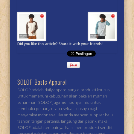
Did you like this article? Share it with your friends!
SOLOP Basic Apparel
SOLOP adalah daily apparel yang diproduksi khusus
untuk memenuhi kebutuhan akan pakaian nyaman
sehari-hari. SOLOP juga mempunyai misi untuk
membuka peluang usaha seluas-luasnya bagi
masyarakat Indonesia. Jika anda mencari supplier baju
fashion tangan pertama, langsung dari pabrik, maka
SOLOP adalah tempatnya. Kami memproduksi sendiri
berbagai pakaian sehari-hari dengan harga sangat