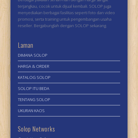
terjangkau, cocok untuk dijual kembali. SOLOP juga
menyediakan berbagai fasilitas seperti foto dan video
promosi, serta training untuk pengembangan usaha
reseller. Bergabunglah dengan SOLOP sekarang.
Laman
DIMANA SOLOP
HARGA & ORDER
KATALOG SOLOP
SOLOP ITU BEDA
TENTANG SOLOP
UKURAN KAOS
Solop Networks