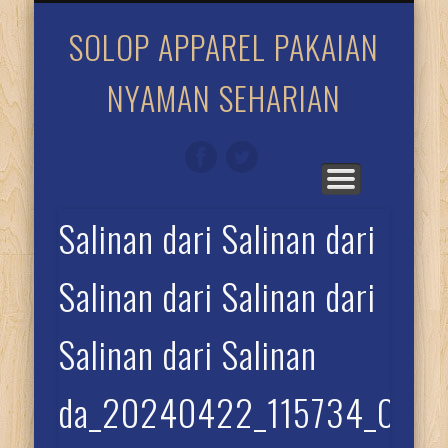
TENTANG SOLOP
KATALOG SOLOP
SOLOP ITU BEDA
HARGA & ORDER
DIMANA SOLOP
UKURAN KAOS
SOLOP APPAREL PAKAIAN
NYAMAN SEHARIAN
Salinan dari Salinan dari
Salinan dari Salinan dari
Salinan dari Salinan
da_20240422_115734_000