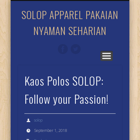
TENTANG SOLOP
KATALOG SOLOP
SOLOP ITU BEDA
HARGA & ORDER
DIMANA SOLOP
UKURAN KAOS
SOLOP APPAREL PAKAIAN
NYAMAN SEHARIAN
Kaos Polos SOLOP:
Follow your Passion!
solop
September 1, 2018