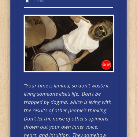
Product
“Your time is limited, so don’t waste it
living someone else’s life. Don’t be
trapped by dogma, which is living with
the results of other people’s thinking.
Don’t let the noise of other’s opinions
drown out your own inner voice,
heart, and intuition. They somehow